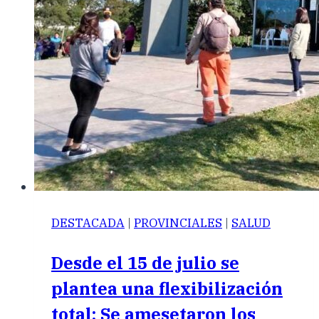
DESTACADA
|
PROVINCIALES
|
SALUD
Desde el 15 de julio se
plantea una flexibilización
total: Se amesetaron los