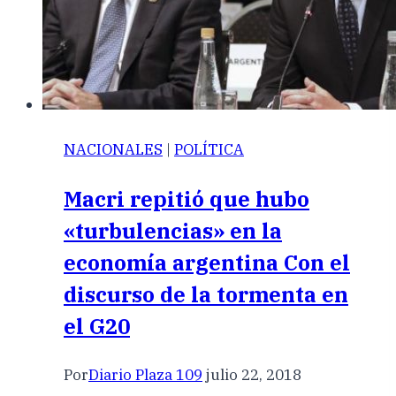
NACIONALES
|
POLÍTICA
Macri repitió que hubo
«turbulencias» en la
economía argentina Con el
discurso de la tormenta en
el G20
Por
Diario Plaza 109
julio 22, 2018