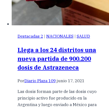
Destacadas 2
|
NACIONALES
|
SALUD
Llega a los 24 distritos una
nueva partida de 900.200
dosis de Astrazeneca
Por
Diario Plaza 109
junio 17, 2021
Las dosis forman parte de las dosis cuyo
principio activo fue producido en la
Argentina y luego enviado a México para