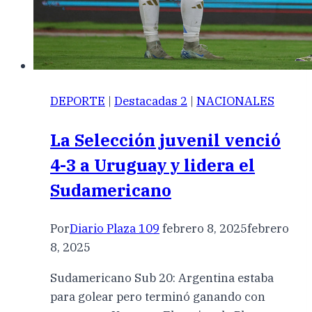
DEPORTE
|
Destacadas 2
|
NACIONALES
La Selección juvenil venció
4-3 a Uruguay y lidera el
Sudamericano
Por
Diario Plaza 109
febrero 8, 2025
febrero
8, 2025
Sudamericano Sub 20: Argentina estaba
para golear pero terminó ganando con