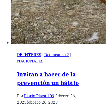
DE INTERES
|
Destacadas 2
|
NACIONALES
Invitan a hacer de la
prevención un hábito
Por
Diario Plaza 109
febrero 26,
2023
febrero 26, 2023