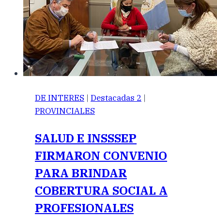
DE INTERES
|
Destacadas 2
|
PROVINCIALES
SALUD E INSSSEP
FIRMARON CONVENIO
PARA BRINDAR
COBERTURA SOCIAL A
PROFESIONALES