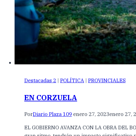
Destacadas 2
|
POLÍTICA
|
PROVINCIALES
EN CORZUELA
Por
Diario Plaza 109
enero 27, 2023
enero 27, 
EL GOBIERNO AVANZA CON LA OBRA DEL BOU
gran ritmo, tendrán un impacto significativo 